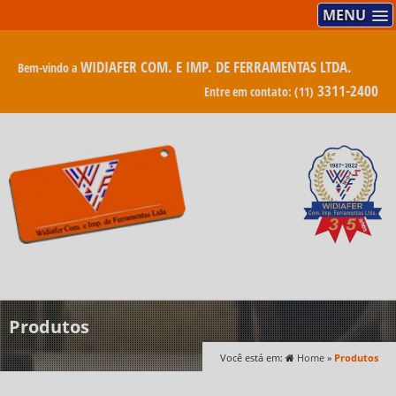
MENU
WIDIAFER COM. E IMP. DE FERRAMENTAS LTDA.
Bem-vindo a
3311-2400
Entre em contato:
(11)
Produtos
Você está em:
Home
»
Produtos