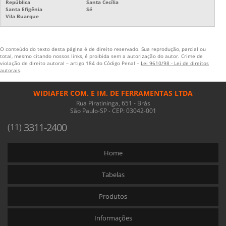
República
Santa Cecília
Santa Efigênia
Sé
Vila Buarque
O conteúdo do texto desta página é de direito reservado. Sua reprodução, parcial ou
total, mesmo citando nossos links, é proibida sem a autorização do autor. Crime de
violação de direito autoral – artigo 184 do Código Penal –
Lei 9610/98 - Lei de direitos
autorais
.
WIDIAFER COM. E IM. DE FERRAMENTAS LTDA
Rua Piratininga, 651 - Brás
São Paulo-SP - CEP: 03042-001
3311-2400
(11)
Home
Tabelas
Produtos
Informações