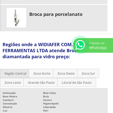
Broca para porcelanato
chamar no
Regiões onde a WIDIAFER COM. E IM. DE
WhatsApp
FERRAMENTAS LTDA atende Broca
diamantada para vidro preço:
Região Central
Zona Norte
Zona Oeste
Zona Sul
Zona Leste
Grande São Paulo
Litoral de São Paulo
Aclimação
Bela Vista
Bom Retiro
Brás
Cambuci
Centro
Consolação
Higienópolis
Glicério
Liberdade
Luz
Pari