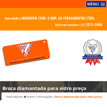
MENU
WIDIAFER COM. E IMP. DE FERRAMENTAS LTDA.
Bem-vindo a
3311-2400
Entre em contato:
(11)
Broca diamantada para vidro preço
Você está em:
Home
»
Informações
»
Broca diamantada para vidro preço