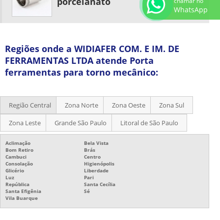
porcelanato
chamar no
WhatsApp
Regiões onde a WIDIAFER COM. E IM. DE
FERRAMENTAS LTDA atende Porta
ferramentas para torno mecânico:
Região Central
Zona Norte
Zona Oeste
Zona Sul
Zona Leste
Grande São Paulo
Litoral de São Paulo
Aclimação
Bela Vista
Bom Retiro
Brás
Cambuci
Centro
Consolação
Higienópolis
Glicério
Liberdade
Luz
Pari
República
Santa Cecília
Santa Efigênia
Sé
Vila Buarque