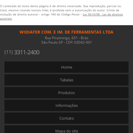
O conteúdo do texto desta página é de direito reservado. Sua reprodução, parcial ou
total, mesmo citando nossos links, é proibida sem a autorização do autor. Crime de
violação de direito autoral – artigo 184 do Código Penal –
Lei 9610/98 - Lei de direitos
autorais
.
WIDIAFER COM. E IM. DE FERRAMENTAS LTDA
Rua Piratininga, 651 - Brás
São Paulo-SP - CEP: 03042-001
3311-2400
(11)
Home
Tabelas
Produtos
Informações
Contato
Mapa do site