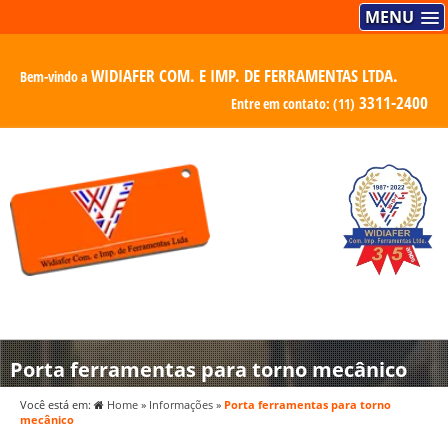
MENU
WIDIAFER COM. E IMP. DE FERRAMENTAS LTDA.
Bem-vindo a
3311-2400
Entre em contato:
(11)
Porta ferramentas para torno mecânico
Você está em:
Home
»
Informações
»
Porta ferramentas para torno
mecânico