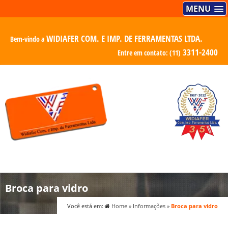
MENU
WIDIAFER COM. E IMP. DE FERRAMENTAS LTDA.
Bem-vindo a
3311-2400
Entre em contato:
(11)
Broca para vidro
Você está em:
Home
»
Informações
»
Broca para vidro