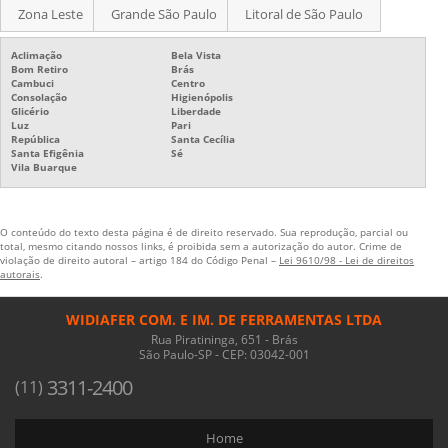
Zona Leste
Grande São Paulo
Litoral de São Paulo
Aclimação
Bela Vista
Bom Retiro
Brás
Cambuci
Centro
Consolação
Higienópolis
Glicério
Liberdade
Luz
Pari
República
Santa Cecília
Santa Efigênia
Sé
Vila Buarque
O conteúdo do texto desta página é de direito reservado. Sua reprodução, parcial ou
total, mesmo citando nossos links, é proibida sem a autorização do autor. Crime de
violação de direito autoral – artigo 184 do Código Penal –
Lei 9610/98 - Lei de direitos
autorais
.
WIDIAFER COM. E IM. DE FERRAMENTAS LTDA
Rua Piratininga, 651 - Brás
São Paulo-SP - CEP: 03042-001
3311-2400
(11)
Home