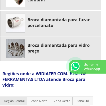
Broca diamantada para furar
porcelanato
Broca diamantada para vidro
preço
chamar no
WhatsApp
Regiões onde a WIDIAFER COM. E IM. DE
FERRAMENTAS LTDA atende Broca para
vidro:
Região Central
Zona Norte
Zona Oeste
Zona Sul